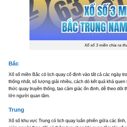
Xổ số 3 miền chia ra t
Bắc
Xổ số miền Bắc có lịch quay cố định vào tất cả các ngày tr
thống nhất, số lượng giải nhiều, cách dò kết quả khá quen
thức quay truyền thống, tạo cảm giác ổn định, dễ theo dõi 
lớn người quan tâm.
Trung
Xổ số khu vực Trung có lịch quay luân phiên giữa các tỉnh