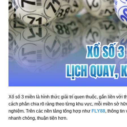
Xổ số 3 miền là hình thức giải trí quen thuộc, gắn liền với
cách phân chia rõ ràng theo từng khu vực, mỗi miền sở hữu
nghiệm. Trên các nền tảng tổng hợp như
FLY88
, thông ti
nhanh chóng, thuận tiện hơn.