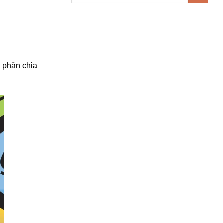
Nghiệm
Quay
Nhanh,
Dễ
Theo
Dõi
Cho
Người
c phân chia
Mới