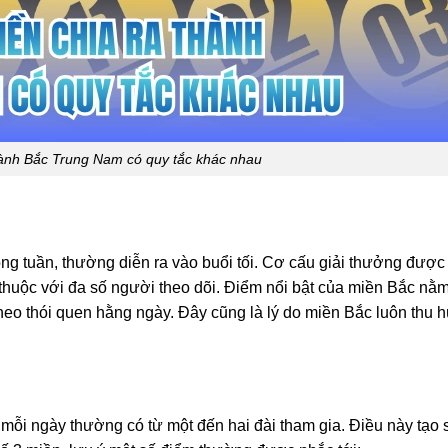
hành Bắc Trung Nam có quy tắc khác nhau
ong tuần, thường diễn ra vào buổi tối. Cơ cấu giải thưởng được
 thuộc với đa số người theo dõi. Điểm nổi bật của miền Bắc nằ
theo thói quen hằng ngày. Đây cũng là lý do miền Bắc luôn thu 
, mỗi ngày thường có từ một đến hai đài tham gia. Điều này tạo