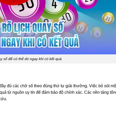
y số để có thể dò ngay khi có kết quả
 đầy đủ các chữ số theo đúng thứ tự giải thưởng. Việc bỏ sót mộ
ết quả từ nguồn uy tín để đảm bảo độ chính xác. Các nền tảng t
cứu.