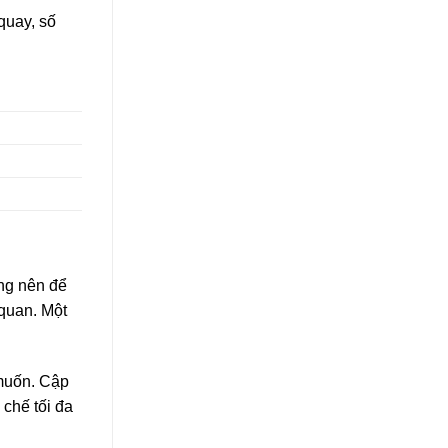
quay, số
ông nên để
 quan. Một
 muốn. Cập
 chế tối đa