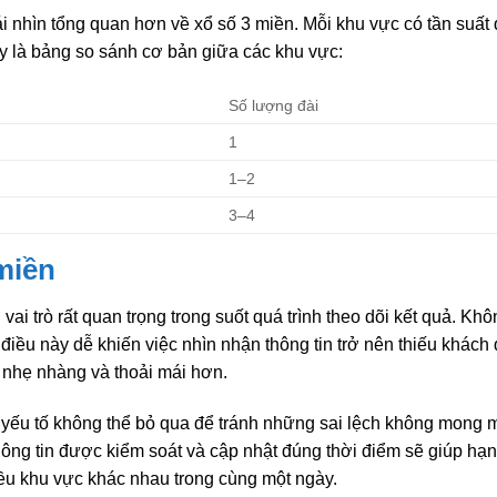
i nhìn tổng quan hơn về xổ số 3 miền. Mỗi khu vực có tần suất 
ây là bảng so sánh cơ bản giữa các khu vực:
Số lượng đài
1
1–2
3–4
 miền
vai trò rất quan trọng trong suốt quá trình theo dõi kết quả. Kh
điều này dễ khiến việc nhìn nhận thông tin trở nên thiếu khách
ra nhẹ nhàng và thoải mái hơn.
là yếu tố không thể bỏ qua để tránh những sai lệch không mong
thông tin được kiểm soát và cập nhật đúng thời điểm sẽ giúp hạn
hiều khu vực khác nhau trong cùng một ngày.