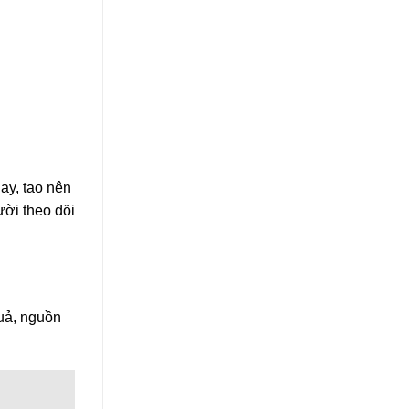
ay, tạo nên
ười theo dõi
quả, nguồn