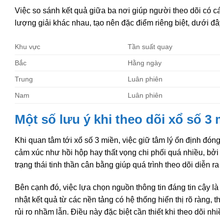
Việc so sánh kết quả giữa ba nơi giúp người theo dõi có cá
lượng giải khác nhau, tạo nên đặc điểm riêng biệt, dưới đ
Khu vực
Tần suất quay
Bắc
Hằng ngày
Trung
Luân phiên
Nam
Luân phiên
Một số lưu ý khi theo dõi xổ số 3
Khi quan tâm tới xổ số 3 miền, việc giữ tâm lý ổn định đóng 
cảm xúc như hồi hộp hay thất vọng chi phối quá nhiều, bởi 
trạng thái tinh thần cân bằng giúp quá trình theo dõi diễn 
Bên cạnh đó, việc lựa chọn nguồn thông tin đáng tin cậy 
nhật kết quả từ các nền tảng có hệ thống hiển thị rõ ràng, 
rủi ro nhầm lẫn. Điều này đặc biệt cần thiết khi theo dõi n