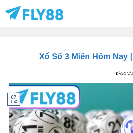
Bỏ
qua
nội
dung
Xổ Số 3 Miền Hôm Nay |
ĐĂNG V
07
Th2