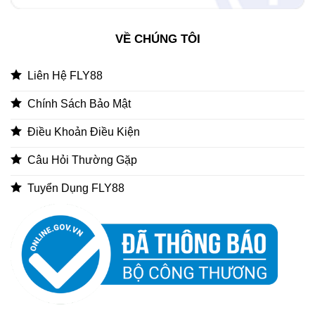
VỀ CHÚNG TÔI
Liên Hệ FLY88
Chính Sách Bảo Mật
Điều Khoản Điều Kiện
Câu Hỏi Thường Gặp
Tuyển Dụng FLY88