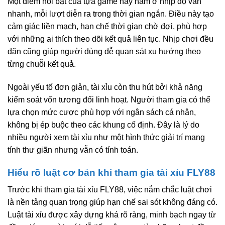
Một điểm nổi bật của tựa game này nằm ở nhịp độ ván
nhanh, mỗi lượt diễn ra trong thời gian ngắn. Điều này tạo
cảm giác liền mạch, hạn chế thời gian chờ đợi, phù hợp
với những ai thích theo dõi kết quả liên tục. Nhịp chơi đều
đặn cũng giúp người dùng dễ quan sát xu hướng theo
từng chuỗi kết quả.
Ngoài yếu tố đơn giản, tài xỉu còn thu hút bởi khả năng
kiểm soát vốn tương đối linh hoạt. Người tham gia có thể
lựa chọn mức cược phù hợp với ngân sách cá nhân,
không bị ép buộc theo các khung cố định. Đây là lý do
nhiều người xem tài xỉu như một hình thức giải trí mang
tính thư giãn nhưng vẫn có tính toán.
Hiểu rõ luật cơ bản khi tham gia tài xỉu FLY88
Trước khi tham gia tài xỉu FLY88, việc nắm chắc luật chơi
là nền tảng quan trọng giúp hạn chế sai sót không đáng có.
Luật tài xỉu được xây dựng khá rõ ràng, minh bạch ngay từ