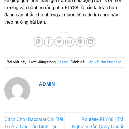
sẽ giúp quá trình tham gia trở nên chủ động hơn. Với môi
trường vận hành rõ ràng như FLY88, tài xỉu là lựa chọn
đáng cân nhắc cho những ai muốn tiếp cận trò chơi này
theo hướng bài bản.
Bài viết này được đăng trong
Casino
. Đánh dấu
liên kết thường trực
.
ADMIN
Cách Chơi Baccarat Chi Tiết
Roulette FLY88 | Trải
Từ A-Z Cho Tân Binh Tại
Nghiệm Bàn Quay Chuẩn