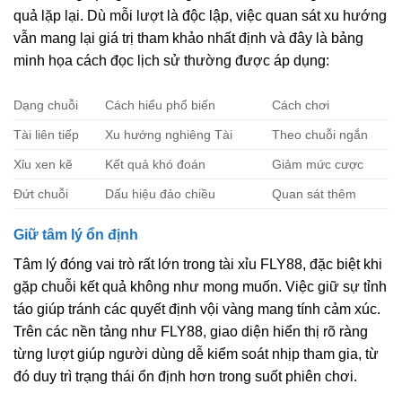
quả lặp lại. Dù mỗi lượt là độc lập, việc quan sát xu hướng
vẫn mang lại giá trị tham khảo nhất định và đây là bảng
minh họa cách đọc lịch sử thường được áp dụng:
Dạng chuỗi
Cách hiểu phổ biến
Cách chơi
Tài liên tiếp
Xu hướng nghiêng Tài
Theo chuỗi ngắn
Xỉu xen kẽ
Kết quả khó đoán
Giảm mức cược
Đứt chuỗi
Dấu hiệu đảo chiều
Quan sát thêm
Giữ tâm lý ổn định
Tâm lý đóng vai trò rất lớn trong tài xỉu FLY88, đặc biệt khi
gặp chuỗi kết quả không như mong muốn. Việc giữ sự tỉnh
táo giúp tránh các quyết định vội vàng mang tính cảm xúc.
Trên các nền tảng như FLY88, giao diện hiển thị rõ ràng
từng lượt giúp người dùng dễ kiểm soát nhịp tham gia, từ
đó duy trì trạng thái ổn định hơn trong suốt phiên chơi.