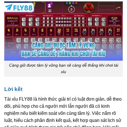
Càng giữ được tâm lý vững bạn sẽ càng dễ thắng khi chơi tài
xỉu
Lời kết
Tài xỉu FLY88 là hình thức giải trí có luật đơn giản, dễ theo
dõi, phù hợp cho cả người mới lẫn người đã có kinh
nghiệm nếu biết kiểm soát vốn cùng tâm lý. Việc nắm rõ
luật, hiểu cách phân định kết quả, kết hợp quan sát lịch sử