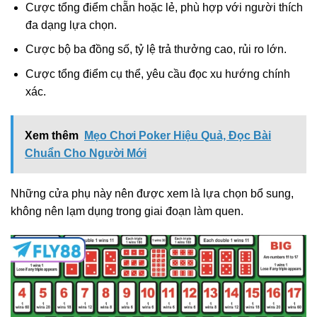
Cược tổng điểm chẵn hoặc lẻ, phù hợp với người thích
đa dạng lựa chọn.
Cược bộ ba đồng số, tỷ lệ trả thưởng cao, rủi ro lớn.
Cược tổng điểm cụ thể, yêu cầu đọc xu hướng chính
xác.
Xem thêm
Mẹo Chơi Poker Hiệu Quả, Đọc Bài
Chuẩn Cho Người Mới
Những cửa phụ này nên được xem là lựa chọn bổ sung,
không nên lạm dụng trong giai đoạn làm quen.