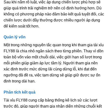
Sau khi nắm rõ luật, việc áp dụng chiến lược phù hợp sẽ
giúp quá trình trải nghiệm trở nên có định hướng hơn. Dù
không có phương pháp nào đảm bảo kết quả tuyệt đối, các
chiến lược dưới đây thường được nhiều người áp dụng
để kiểm soát tốt hơn.
Quản lý vốn
Một trong những nguyên tắc quan trọng khi tham gia tài xỉu
FLY88 là chia nhỏ ngân sách theo từng phiên. Thay vì dồn
toàn bộ vốn vào một chuỗi dài, việc giới hạn số lượt trong
mỗi phiên giúp giảm áp lực tâm lý. Người tham gia nên
xác định trước mức dừng lãi cùng dừng lỗ, khi đạt đến
ngưỡng đã đề ra, việc tạm dừng sẽ giúp giữ được sự ổn
định trong dài hạn.
Phân tích kết quả
Tài xỉu FLY88 cung cấp bảng thống kê lịch sử các lượt
trước đó, giúp người tham gia nhận diện những chuỗi kết